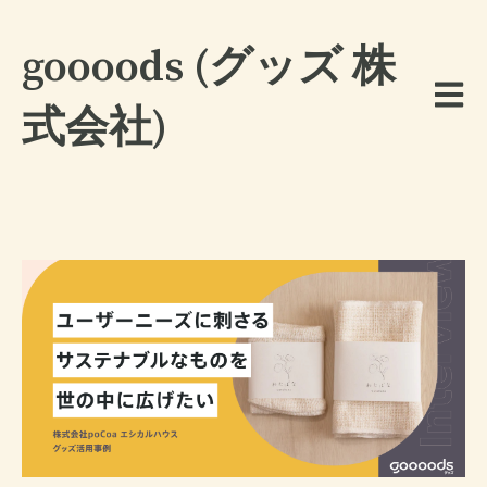
goooods (グッズ 株
メイン
式会社)